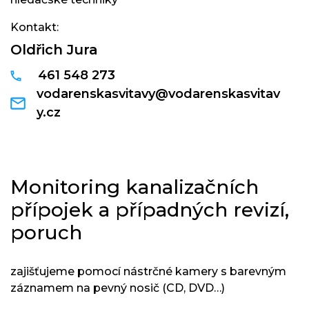
Kontakt:
Oldřich Jura
461 548 273
vodarenskasvitavy@vodarenskasvitav
y.cz
Monitoring kanalizačních
přípojek a případných revizí,
poruch
zajišťujeme pomocí nástrčné kamery s barevným
záznamem na pevný nosič (CD, DVD…)