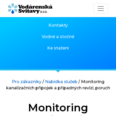
Kontakty
Vodné a stočné
Ke stažení
Pro zákazníky
/
Nabídka služeb
/
Monitoring
kanalizačních přípojek a případných revizí, poruch
Monitoring