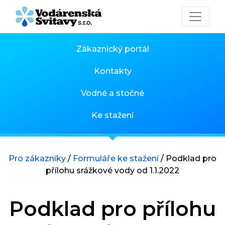
Zákaznický portál
Kontakty
Vodné a stočné
Ke stažení
Pro zákazníky
/
Formuláře ke stažení
/
Podklad pro
přílohu srážkové vody od 1.1.2022
Podklad pro přílohu