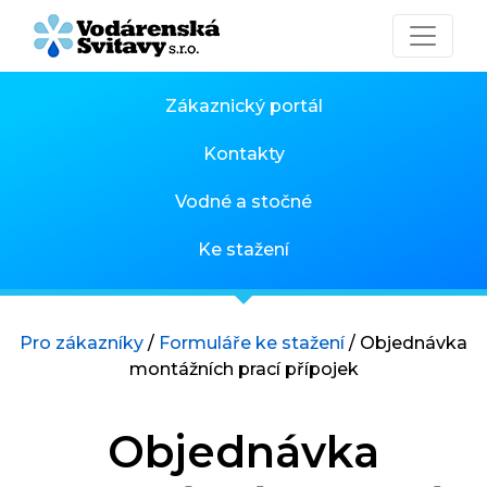
Zákaznický portál
Kontakty
Vodné a stočné
Ke stažení
Pro zákazníky
/
Formuláře ke stažení
/
Objednávka
montážních prací přípojek
Objednávka